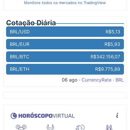
Monitore todos os mercados no TradingView
Cotação Diária
BRL/USD
R$5,13
BRL/EUR
R$5,93
BRL/BTC
R$342.156,07
BRL/ETH
R$9.775,89
06 ago ·
CurrencyRate
·
BRL