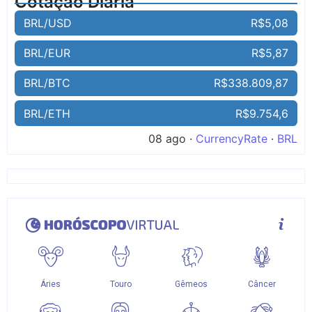
Cotação Diária
BRL/USD
R$5,08
BRL/EUR
R$5,87
BRL/BTC
R$338.809,87
BRL/ETH
R$9.754,6
08 ago ·
CurrencyRate
·
BRL