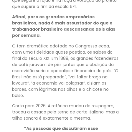
que segure o rojão e nã faça a votação do projeto
que sugere o fim da escala 6×1.
Afinal, para os grandes empresários
brasileiros, nada é mais assustador do que o
trabalhador brasileiro descansando dois dias
por semana.
O tom dramático adotado no Congresso ecoa,
com uma fidelidade quase poética, os salões do
final do século XIX. Em 1888, os grandes fazendeiros
de café juravam de pés juntos que a abolição da
escravidão seria o apocalipse financeiro do país. “O
Brasil não está preparado”, “vai faltar braço na
lavoura”, “a economia vai colapsar”, diziam os
barões, com lágrimas nos olhos e o chicote no
bolso.
Corta para 2026. A retórica mudou de roupagem,
trocou a casaca pelo terno de corte italiano, mas a
trilha sonora é exatamente a mesma.
“As pessoas que discutiram esse