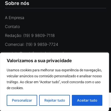
Sobre nós
A Empresa
Contato
Redação: (19) 9 9809-7118
Comercial: (19) 9 9859-7724
contato@portoferreirahoje.com.br
Valorizamos a sua privacidade
Política de Privacidade
Usamos cookies para melhorar sua experiência de navegação, 
Mídia Kit
veicular anúncios ou conteúdo personalizado e analisar nosso 
tráfego. Ao clicar em “Aceitar tudo”, você concorda com o uso 
de cookies.
Personalizar
Rejeitar tudo
Aceitar tudo
*Os textos publicados são de responsabilidade exclusiva do autor e não