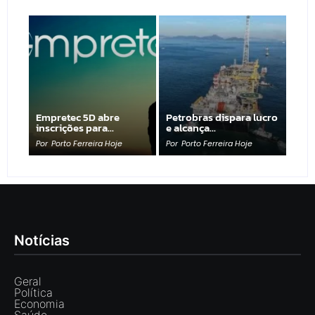
Empretec 5D abre
Petrobras dispara lucro
inscrições para…
e alcança…
Por
Porto Ferreira Hoje
Por
Porto Ferreira Hoje
Notícias
Geral
Política
Economia
Saúde