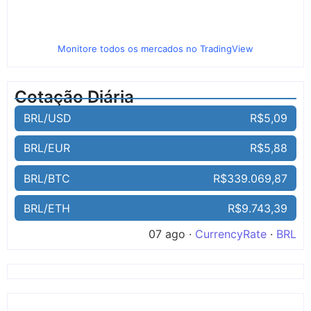
Monitore todos os mercados no TradingView
Cotação Diária
BRL/USD
R$5,09
BRL/EUR
R$5,88
BRL/BTC
R$339.069,87
BRL/ETH
R$9.743,39
07 ago ·
CurrencyRate
·
BRL