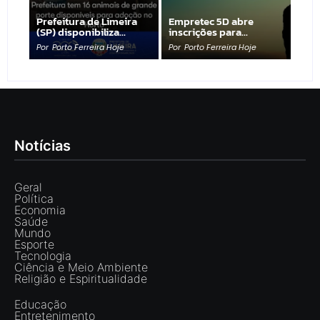
Prefeitura de Limeira
Empretec 5D abre
(SP) disponibiliza…
inscrições para…
Por
Porto Ferreira Hoje
Por
Porto Ferreira Hoje
Notícias
Geral
Política
Economia
Saúde
Mundo
Esporte
Tecnologia
Ciência e Meio Ambiente
Religião e Espiritualidade
Educação
Entretenimento