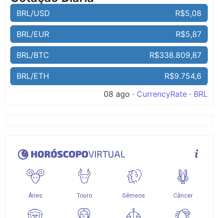
BRL/USD
R$5,08
BRL/EUR
R$5,87
BRL/BTC
R$338.809,87
BRL/ETH
R$9.754,6
08 ago ·
CurrencyRate
·
BRL