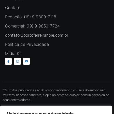
Contato
Redação: (19) 9 9809-7118
Comercial: (19) 9 9859-7724
contato@portoferreirahoje.com.br
Política de Privacidade
Mídia Kit
*Os textos publicados são de responsabilidade exclusiva do autor e não
refletem, necessariamente, a opinião deste veículo de comunicação ou de
seus controladores.
* O conteúdo de cada comentário é de responsabilidade de quem realizá-lo.
Valorizamos a sua privacidade