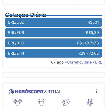
Cotação Diária
BRL/USD
R$5,11
BRL/EUR
R$5,89
BRL/BTC
R$340.717,8
BRL/ETH
R$9.772,02
07 ago ·
CurrencyRate
·
BRL