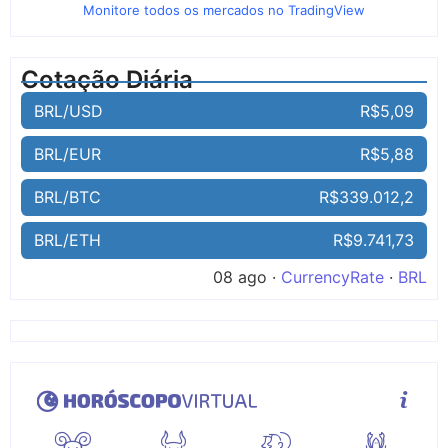
Monitore todos os mercados no TradingView
Cotação Diária
BRL/USD
R$5,09
BRL/EUR
R$5,88
BRL/BTC
R$339.012,2
BRL/ETH
R$9.741,73
08 ago ·
CurrencyRate
·
BRL