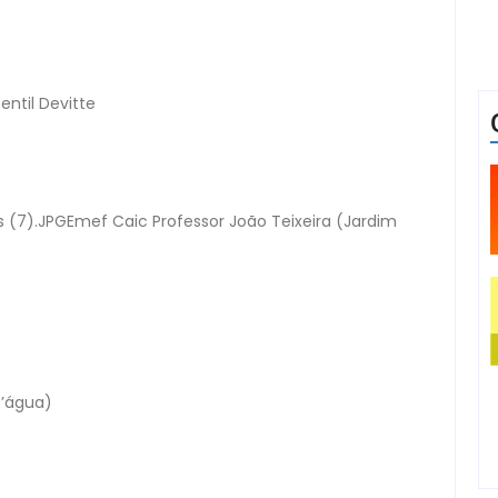
ntil Devitte
s (7).JPGEmef Caic Professor João Teixeira (Jardim
D’água)