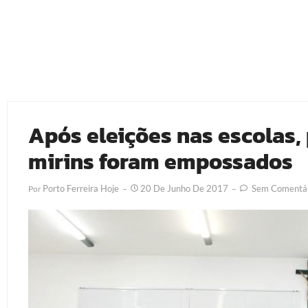
Após eleições nas escolas, 
mirins foram empossados
Porto Ferreira Hoje
20 De Junho De 2017
Sem Comentár
Por