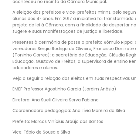
aconteceu no recinto da Câmara Municipal.
A eleição dos prefeitos e vice-prefeitos mirins, pelo se
alunos dos 4º anos. Em 2017 a iniciativa foi transforma
projeto de lei à Câmara, com a finalidade de despertar 
sugere e suas manifestações de justiça e liberdade.
Presentes à cerimônia de posse o prefeito Rômulo Rippa; o
vereadores Sérgio Rodrigo de Oliveira, Francisco Donizete
(Toninho Correa); a secretária de Educação, Cláudia Regin
Educação, Gustavo de Freitas; a supervisora de ensino Re
educadores e alunos.
Veja a seguir a relação dos eleitos em suas respectivas u
EMEF Professor Agostinho Garcia (Jardim Anésia)
Diretora: Ana Sueli Oliveira Serva Fabiano
Coordenadora pedagógica: Ana Lívia Moreira da Silva
Prefeito: Marcos Vinícius Araújo dos Santos
Vice: Fábio de Sousa e Silva