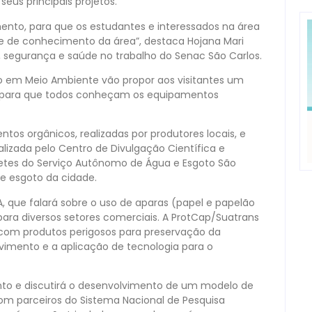
us principais projetos.
nto, para que os estudantes e interessados na área
 de conhecimento da área”, destaca Hojana Mari
, segurança e saúde no trabalho do Senac São Carlos.
o em Meio Ambiente vão propor aos visitantes um
e, para que todos conheçam os equipamentos
entos orgânicos, realizadas por produtores locais, e
alizada pelo Centro de Divulgação Científica e
etes do Serviço Autônomo de Água e Esgoto São
e esgoto da cidade.
A, que falará sobre o uso de aparas (papel e papelão
para diversos setores comerciais. A ProtCap/Suatrans
com produtos perigosos para preservação da
lvimento e a aplicação de tecnologia para o
to e discutirá o desenvolvimento de um modelo de
 com parceiros do Sistema Nacional de Pesquisa