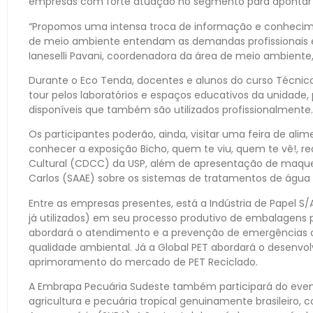
empresas com forte atuação no segmento para apontar se
“Propomos uma intensa troca de informação e conhecime
de meio ambiente entendam as demandas profissionais e
Ianeselli Pavani, coordenadora da área de meio ambiente
Durante o Eco Tenda, docentes e alunos do curso Técnic
tour pelos laboratórios e espaços educativos da unidad
disponíveis que também são utilizados profissionalmente.
Os participantes poderão, ainda, visitar uma feira de alim
conhecer a exposição Bicho, quem te viu, quem te vê!, re
Cultural (CDCC) da USP, além de apresentação de maqu
Carlos (SAAE) sobre os sistemas de tratamentos de água 
Entre as empresas presentes, está a Indústria de Papel S/
já utilizados) em seu processo produtivo de embalagens 
abordará o atendimento e a prevenção de emergências 
qualidade ambiental. Já a Global PET abordará o desenvo
aprimoramento do mercado de PET Reciclado.
A Embrapa Pecuária Sudeste também participará do even
agricultura e pecuária tropical genuinamente brasileiro,