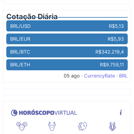
Cotação Diária
BRL/USD
R$5,13
BRL/EUR
R$5,93
BRL/BTC
R$342.219,4
BRL/ETH
R$9.759,11
05 ago ·
CurrencyRate
·
BRL