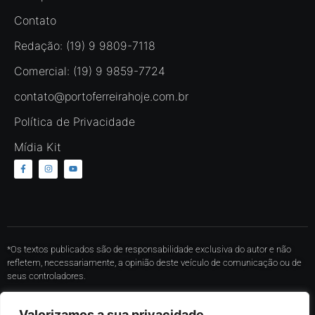
Contato
Redação: (19) 9 9809-7118
Comercial: (19) 9 9859-7724
contato@portoferreirahoje.com.br
Política de Privacidade
Mídia Kit
*Os textos publicados são de responsabilidade exclusiva do autor e não
refletem, necessariamente, a opinião deste veículo de comunicação ou de
seus controladores.
* O conteúdo de cada comentário é de responsabilidade de quem realizá-lo.
Valorizamos a sua privacidade