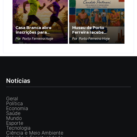
Casa Branca abre
Museu de Porto
inscrições para…
Ferreira recebe…
Por
Porto Ferreira Hoje
Por
Porto Ferreira Hoje
Notícias
Geral
Política
Economia
Saúde
Mundo
Esporte
Tecnologia
Ciência e Meio Ambiente