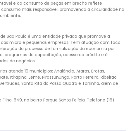
entável e ao consumo de peças em brechó reflete
e consumo mais responsável, promovendo a circularidade na
 ambiente.
 de São Paulo é uma entidade privada que promove a
el das micro e pequenas empresas. Tem atuação com foco
leração do processo de formalização da economia por
do, programas de capacitação, acesso ao crédito e à
dadas de negócios.
los atende 19 municípios: Analândia, Araras, Brotas,
té, Itirapina, Leme, Pirassununga, Porto Ferreira, Ribeirão
Gertrudes, Santa Rita do Passa Quatro e Torrinha, além de
Filho, 649, no bairro Parque Santa Felícia. Telefone (16)