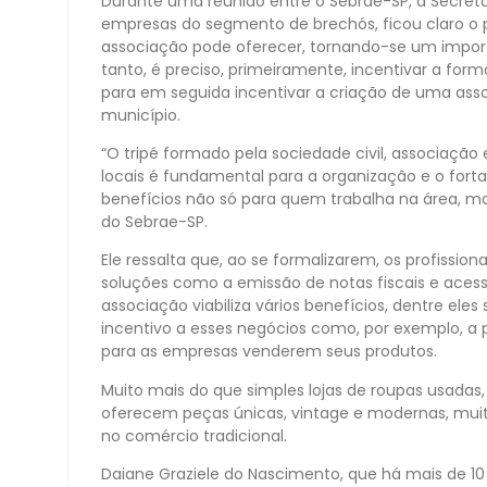
Durante uma reunião entre o Sebrae-SP, a Secret
empresas do segmento de brechós, ficou claro o 
associação pode oferecer, tornando-se um impor
tanto, é preciso, primeiramente, incentivar a fo
para em seguida incentivar a criação de uma ass
município.
“O tripé formado pela sociedade civil, associaçã
locais é fundamental para a organização e o forta
benefícios não só para quem trabalha na área, mas 
do Sebrae-SP.
Ele ressalta que, ao se formalizarem, os profission
soluções como a emissão de notas fiscais e acesso
associação viabiliza vários benefícios, dentre ele
incentivo a esses negócios como, por exemplo, a 
para as empresas venderem seus produtos.
Muito mais do que simples lojas de roupas usadas,
oferecem peças únicas, vintage e modernas, muit
no comércio tradicional.
Daiane Graziele do Nascimento, que há mais de 10