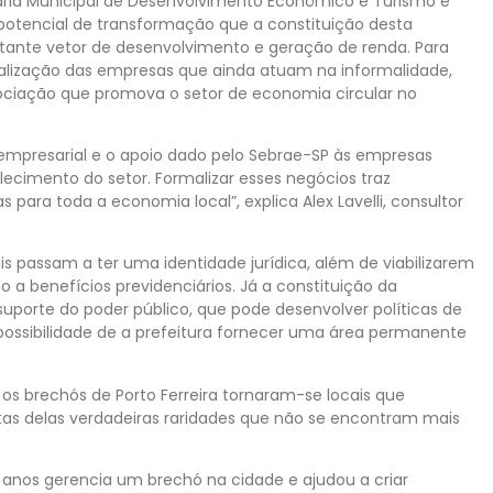
aria Municipal de Desenvolvimento Econômico e Turismo e
potencial de transformação que a constituição desta
tante vetor de desenvolvimento e geração de renda. Para
rmalização das empresas que ainda atuam na informalidade,
ociação que promova o setor de economia circular no
o empresarial e o apoio dado pelo Sebrae-SP às empresas
lecimento do setor. Formalizar esses negócios traz
para toda a economia local”, explica Alex Lavelli, consultor
ais passam a ter uma identidade jurídica, além de viabilizarem
 a benefícios previdenciários. Já a constituição da
s suporte do poder público, que pode desenvolver políticas de
possibilidade de a prefeitura fornecer uma área permanente
 os brechós de Porto Ferreira tornaram-se locais que
as delas verdadeiras raridades que não se encontram mais
 anos gerencia um brechó na cidade e ajudou a criar