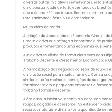
diversas outras iniciativas semelhantes, está ent
uma oportunidade de fortalecer todos os brechó
que o Sebrae-SP nos trouxe, ficamos com uma per
Estou animada”, festejou a comerciante.
Muito além da moda
A criação da Associação de Economia Circular de P
uma iniciativa que reforça a importância de prátic
produtos e fomentando uma economia que benefi
A iniciativa se alinha de forma clara com dois Ob
Trabalho Decente e Crescimento Econômico, e OD
A formalização dos negócios do setor de roupas e 
a inclusão social para muitas famílias. Com a cr
similares terão melhores condições de se organiz
fortalecer micro e pequenas empresas e fomentar
trabalho formal e decente.
Além disso, a iniciativa incentiva o consumo cons
roupas, calçados e acessórios. Ao estender o cic
recursos naturais e diminui-se a quantidade de r