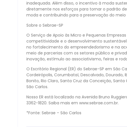
inadequada. Além disso, o incentivo à moda sust
diretamente nos esforços para tornar o padrão d
moda e contribuindo para a preservação do meio
Sobre o Sebrae-SP
O Serviço de Apoio às Micro e Pequenas Empresas
competitividade e o desenvolvimento sustentáv
no fortalecimento do empreendedorismo e na ace
meio de parcerias com os setores público e priva
inovação, estímulo ao associativismo, feiras e ro
O Escritório Regional (ER) do Sebrae-SP em São Car
Cordeirópolis, Corumbataí, Descalvado, Dourado, Iba
Bonito, Rio Claro, Santa Cruz da Conceição, Santa 
São Carlos.
Nosso ER está localizado na Avenida Bruno Ruggiero 
3362-1820. Saiba mais em www.sebrae.com.br.
*Fonte: Sebrae – São Carlos