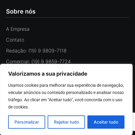
Sobre nós
A Empresa
Contato
Redação: (19) 9 9809-7118
Comercial: (19) 9 9859-7724
contato@portoferreirahoje.com.br
Valorizamos a sua privacidade
Política de Privacidade
Usamos cookies para melhorar sua experiência de navegação, 
veicular anúncios ou conteúdo personalizado e analisar nosso 
Mídia Kit
tráfego. Ao clicar em “Aceitar tudo”, você concorda com o uso 
de cookies.
Personalizar
Rejeitar tudo
Aceitar tudo