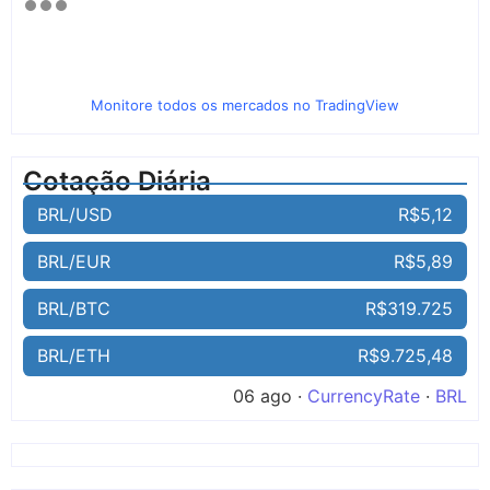
Monitore todos os mercados no TradingView
Cotação Diária
BRL/USD
R$5,12
BRL/EUR
R$5,89
BRL/BTC
R$319.725
BRL/ETH
R$9.725,48
06 ago ·
CurrencyRate
·
BRL