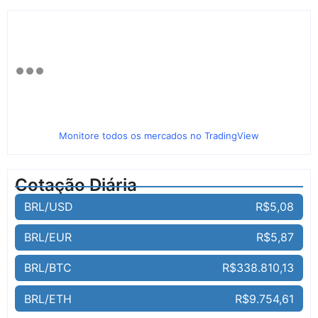
Monitore todos os mercados no TradingView
Cotação Diária
BRL/USD
R$5,08
BRL/EUR
R$5,87
BRL/BTC
R$338.810,13
BRL/ETH
R$9.754,61