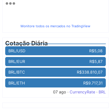
Monitore todos os mercados no TradingView
Cotação Diária
BRL/USD
R$5,08
BRL/EUR
R$5,87
BRL/BTC
R$338.810,07
BRL/ETH
R$9.717,31
07 ago ·
CurrencyRate
·
BRL