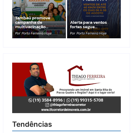
Tambaú promove
campanha de
Alerta para ventos
multivacinação…
fortes segue…
Por
Porto Ferreira Hoje
Por
Porto Ferreira Hoje
Tendências