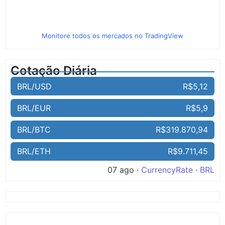
Monitore todos os mercados no TradingView
Cotação Diária
BRL/USD
R$5,12
BRL/EUR
R$5,9
BRL/BTC
R$319.870,94
BRL/ETH
R$9.711,45
07 ago ·
CurrencyRate
·
BRL