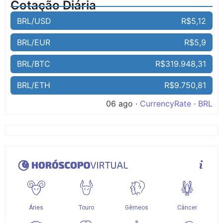
Cotação Diária
BRL/USD
R$5,12
BRL/EUR
R$5,9
BRL/BTC
R$319.948,31
BRL/ETH
R$9.750,81
06 ago ·
CurrencyRate
·
BRL