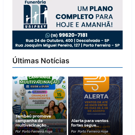
Últimas Notícias
Tambaú promove
campanha de
Alerta para ventos
multivacinação…
fortes segue…
Por
Porto Ferreira Hoje
Por
Porto Ferreira Hoje