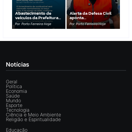
Abastecimento de
Alerta da Defesa Civil
veículos da Prefeitura…
aponta…
Por
Porto Ferreira Hoje
Por
Porto Ferreira Hoje
Notícias
Geral
Política
Economia
Saúde
Mundo
Esporte
Tecnologia
Ciência e Meio Ambiente
Religião e Espiritualidade
Educação