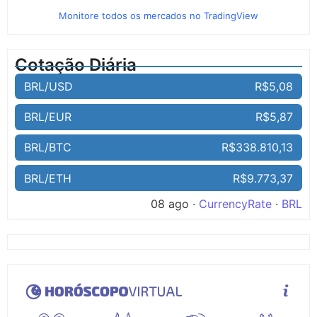
Monitore todos os mercados no TradingView
Cotação Diária
BRL/USD
R$5,08
BRL/EUR
R$5,87
BRL/BTC
R$338.810,13
BRL/ETH
R$9.773,37
08 ago ·
CurrencyRate
·
BRL