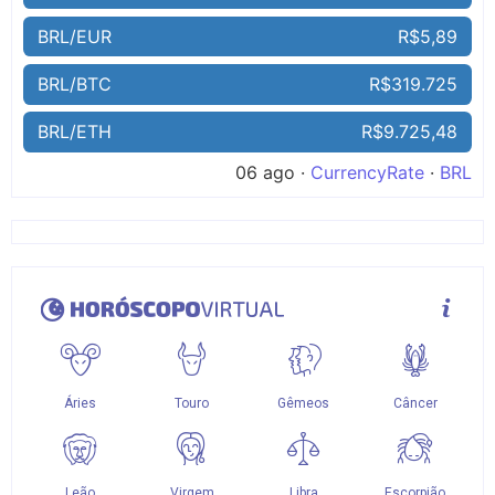
BRL/EUR
R$5,89
BRL/BTC
R$319.725
BRL/ETH
R$9.725,48
06 ago ·
CurrencyRate
·
BRL