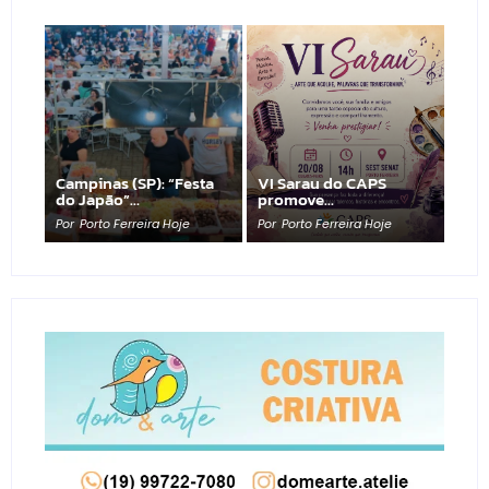
Campinas (SP): “Festa
VI Sarau do CAPS
do Japão”…
promove…
Por
Porto Ferreira Hoje
Por
Porto Ferreira Hoje