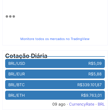
Monitore todos os mercados no TradingView
Cotação Diária
BRL/USD
R$5,09
BRL/EUR
R$5,88
BRL/BTC
R$339.101,87
BRL/ETH
R$9.763,01
09 ago ·
CurrencyRate
·
BRL