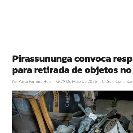
Pirassununga convoca resp
para retirada de objetos n
Porto Ferreira Hoje
29 De Maio De 2026
Sem Comentár
Por